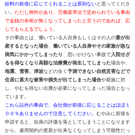
給料の前借に応じてくれることは原則ない
と思ってくださ
い。
ただし例外があり、労働基準法で定められている事由
で金銭の余裕が無くなってしまったと言うのであれば、応
じてもらえるでしょう
。
その事由とは、働いている人自身もしくはその人の
妻が出
産するとなった場合
、
働いている人自身やその家族が急な
病気にかかってしまったり
、思いがけない事故で
入院せざ
るを得なくなり高額な治療費が発生してしまった
場合や、
地震、雪害、津波
などの全く
予測できない自然災害などで
住居に甚大な被害や損失が出てしまった場合
や親族に対
し、やむを得ない出費が必要になってしまった場合となっ
ています。
これら以外の事由で、会社側が前借に応じることはほぼ１
００％ありませんので注意してください。
むやみに前借を
申請すると、自身の評価を落としてしまうことになります
から、雇用契約の更新が出来なくなってしまう可能性だっ