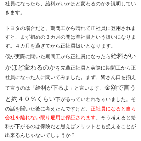
社員になったら、給料がいかほど変わるのかを説明してい
きます。
トヨタの場合だと、期間工から晴れて正社員に登用されま
すと、まず初めの３カ月の間は準社員という扱いになりま
す。４カ月を過ぎてから正社員扱いとなります。
給料がい
僕が実際に聞いた期間工から正社員になったら
かほど変わるのか
を先輩正社員と実際に期間工から正
社員になった人に聞いてみました。まず、皆さん口を揃え
金額で言う
給料が下るよ
て言うのは「
」と言います。
と約４０％くらい
下がるっていわれちゃいました。そ
の話を聞いた後に考えたんですけど、
正社員になると自ら
会社を離れない限り雇用は保証されます
。そう考えると給
料が下がるのは保険だと思えばメリットとも捉えることが
出来るんじゃないでしょうか？