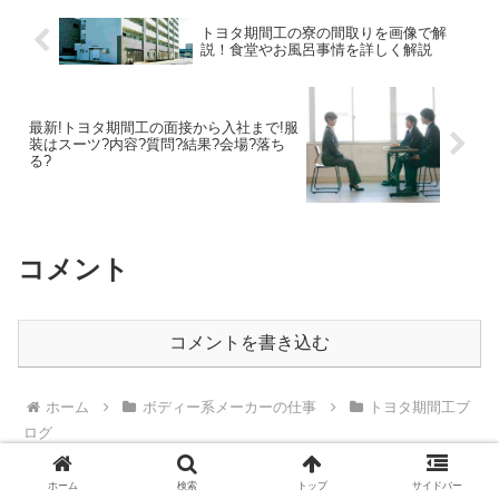
トヨタ期間工の寮の間取りを画像で解
説！食堂やお風呂事情を詳しく解説
最新!トヨタ期間工の面接から入社まで!服
装はスーツ?内容?質問?結果?会場?落ち
る?
コメント
コメントを書き込む
ホーム
ボディー系メーカーの仕事
トヨタ期間工ブ
ログ
ホーム
検索
トップ
サイドバー