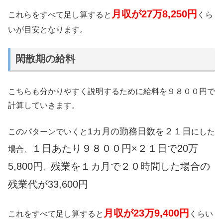
月収が27万8,250円
これらをすべて足し算すると
くら
いが目安となります。
閑散期の給料
こちらも分かりやすく説明するために給料を９８００円で
計算していきます。
1カ月の勤務日数を２１日
このパターンでいくと
にした
１日あたり９８００円×２１日で20万
場合、
5,800円
残業を１カ月で２０時間した場合の
、
残業代が33,600円
月収が23万9,400円
これをすべて足し算すると
くらい