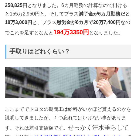
258,825円
となりました。6カ月勤務の計算なので掛ける
と155万2,950円と、そしてプラス
満了金が6カ月勤務だと
18万3,000円
と、プラス
慰労金が6カ月で20万7,400円
なの
194万3350円
でこれを足すとなんと
となりました。
手取りはどれくらい？
ここまででトヨタの期間工は給料がいかほど貰えるのかを
説明してきましたが、１つ忘れてはいけない事がありま
せっかく汗水垂らして
す。それは差引支給額です。