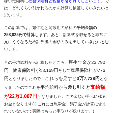
稼いだ給料に
社会保険料と税金が引かれてしまいます
。で
は、どれくらい引かれるのかを計算し検証していきたいと
思います。
この計算では、繁忙期と閑散期の給料の
平均金額の
258,825円で計算します
。あと、計算式を載せると非常に
見にくくなるため計算後の金額のみを出していきたいと思
います。
厚生年金が23,790
月の平均給料から計算したところ、
円
健康保険料が13,169円
雇用保険料が776
、
そして
円
これらを足すと
3万7,738円
となりましたので、
とな
支給額
平均給料から
差し引くと
りましたのでこれを
が22万1,087円
となりました。この金額が手元に残る
お金となります(※これには慰労金・満了金が計算に含ま
れていないので実際はもっと手取りが残ります。)