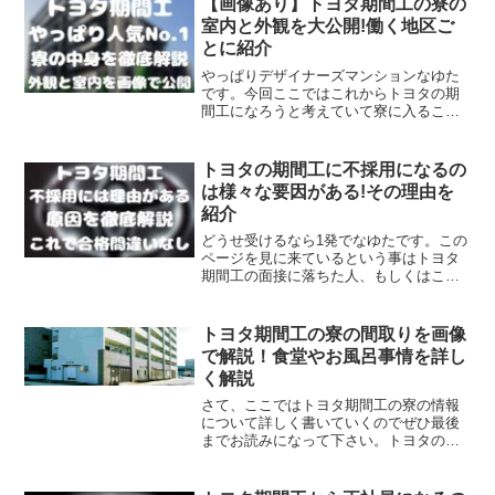
【画像あり】トヨタ期間工の寮の
室内と外観を大公開!働く地区ご
とに紹介
やっぱりデザイナーズマンションなゆた
です。今回ここではこれからトヨタの期
間工になろうと考えていて寮に入ること
を検討している人のためにトヨタの寮を
徹底追及しましたここの記事を読んで分
かるのは↓↓・トヨタ寮の外観画像をまと
トヨタの期間工に不採用になるの
めて紹介・トヨタ寮の室...
は様々な要因がある!その理由を
紹介
どうせ受けるなら1発でなゆたです。この
ページを見に来ているという事はトヨタ
期間工の面接に落ちた人、もしくはこれ
から受けるけど不安な人だと思いますそ
んな方のためにここではトヨタ期間工で
不採用になってしまう要因を徹底解説し
トヨタ期間工の寮の間取りを画像
ましたここの記事を読め...
で解説！食堂やお風呂事情を詳し
く解説
さて、ここではトヨタ期間工の寮の情報
について詳しく書いていくのでぜひ最後
までお読みになって下さい。トヨタの工
場勤務の方のための寮は日本全国にたく
さんありますが、どこの寮も細かな違い
はありますが、おおまかな部分はほぼ同